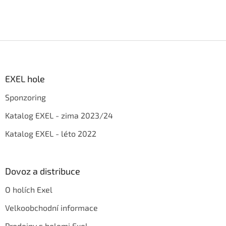
Z
á
p
a
EXEL hole
t
Sponzoring
í
Katalog EXEL - zima 2023/24
Katalog EXEL - léto 2022
Dovoz a distribuce
O holích Exel
Velkoobchodní informace
Prodejny s holemi Exel