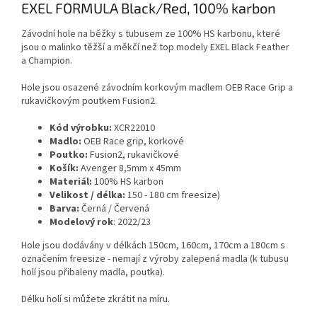
EXEL FORMULA Black/Red, 100% karbon
Závodní hole na běžky s tubusem ze 100% HS karbonu, které
jsou o malinko těžší a měkčí než top modely EXEL Black Feather
a Champion.
Hole jsou osazené závodním korkovým madlem OEB Race Grip a
rukavičkovým poutkem Fusion2.
Kód výrobku:
XCR22010
Madlo:
OEB Race grip, korkové
Poutko:
Fusion2, rukavičkové
Košík:
Avenger 8,5mm x 45mm
Materiál:
100% HS karbon
Velikost / délka:
150 - 180 cm freesize)
Barva:
Černá / Červená
Modelový rok
: 2022/23
Hole jsou dodávány v délkách 150cm, 160cm, 170cm a 180cm s
označením freesize - nemají z výroby zalepená madla (k tubusu
holí jsou přibaleny madla, poutka).
Délku holí si můžete zkrátit na míru.