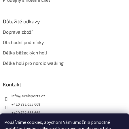
Důležité odkazy
Doprava zboží
Obchodní podmínky
Délka běžeckých holí
Délka holí pro nordic walking
Kontakt
info
@
exelsports.cz
+420 732 655 668
+420 732 655 668
https://www.facebook.com/exel.hole.cz
Používáme cookies, abychom Vám umožnili pohodlné
prohlížení webu a díky analýze provozu webu neustále