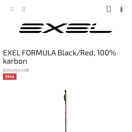
Přejít
NÁKUP
na
obsah
KOŠÍK
EXEL FORMULA Black/Red, 100%
karbon
XCR22010-150F
Akce