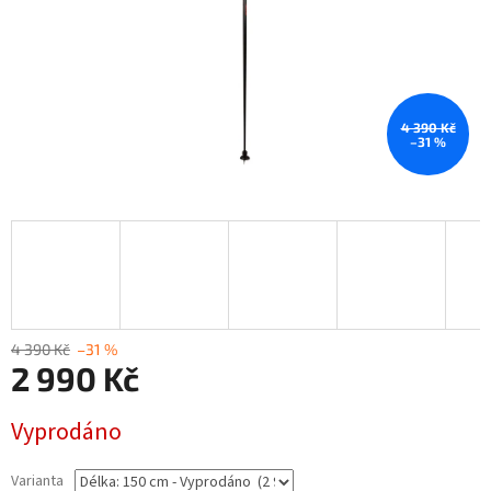
4 390 Kč
–31 %
4 390 Kč
–31 %
2 990 Kč
Měrná
Vyprodáno
cena:
Varianta