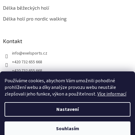
Délka běžeckých holí
Délka holí pro nordic walking
Kontakt
info
@
exelsports.cz
+420 732 655 668
+420 732 655 668
https://www.facebook.com/exel.hole.cz
Používáme cookies, abychom Vám umožnili pohodlné
prohlížení webu a díky analýze provozu webu neustále
exel_hole_cz_sk
zlepšovali jeho funkce, výkon a použitelnost.
Více informací
Nastavení
Vytvořil Shoptet
Souhlasím
Copyright 2026
exelsports.cz
. Všechna práva vyhrazena.