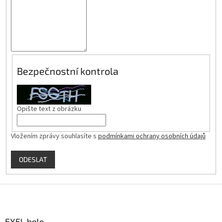
Bezpečnostní kontrola
Opište text z obrázku
Vložením zprávy souhlasíte s
podmínkami ochrany osobních údajů
ODESLAT
Z
á
p
a
EXEL hole