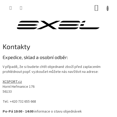
Přejít
NÁKUP
na
obsah
KOŠÍK
Kontakty
Expedice, sklad a osobní odběr:
V případě, že si budete chtít objednané zboží před zaplacením
prohlédnout popř. vyzkoušet můžete nás navštívit na adrese:
XCSPORT.cz
Horní Heřmanice 176
56133
Tel.: +420 732 655 668
Po-Pá 10:00 - 14:00
informace o stavu objednávek