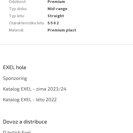
Odolnost
:
Premium
Typ disku
:
Mid-range
Typ letu
:
Straight
Charakteristika letu
:
5 5 0 2
Materiál
:
Premium plast
Z
á
p
a
EXEL hole
t
Sponzoring
í
Katalog EXEL - zima 2023/24
Katalog EXEL - léto 2022
Dovoz a distribuce
O holích Exel