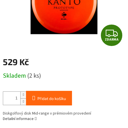
Z
ZDARMA
D
A
529 Kč
R
Měrná
Skladem
(2 ks)
cena:
M
A
Přidat do košíku
Diskgolfový disk Mid-range v prémiovém provedení
Detailní informace