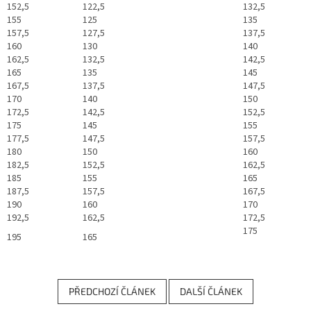
152,5
122,5
132,5
155
125
135
157,5
127,5
137,5
160
130
140
162,5
132,5
142,5
165
135
145
167,5
137,5
147,5
170
140
150
172,5
142,5
152,5
175
145
155
177,5
147,5
157,5
180
150
160
182,5
152,5
162,5
185
155
165
187,5
157,5
167,5
190
160
170
192,5
162,5
172,5
175
195
165
PŘEDCHOZÍ ČLÁNEK
DALŠÍ ČLÁNEK