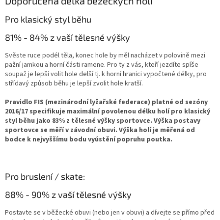
Doporučená délka běžeckých holí
Pro klasický styl běhu
81% - 84% z vaší tělesné výšky
Svěste ruce podél těla, konec hole by měl nacházet v polovině mezi
pažní jamkou a horní části ramene. Pro ty z vás, kteří jezdíte spíše
soupaž je lepší volit hole delší tj. k horní hranici vypočtené délky, pro
střídavý způsob běhu je lepší zvolit hole kratší.
Pravidlo FIS (mezinárodní lyžařské federace) platné od sezóny
2016/17 specifikuje maximální povolenou délku holí pro klasický
styl běhu jako 83% z tělesné výšky sportovce. Výška postavy
sportovce se měří v závodní obuvi. Výška holí je měřená od
bodce k nejvyššímu bodu vyústění popruhu poutka.
Pro bruslení / skate:
88% - 90% z vaší tělesné výšky
Postavte se v běžecké obuvi (nebo jen v obuvi) a dívejte se přímo před