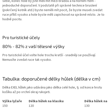
sebe, konec hole by jste měli mít mezi bradou a na horním rtem -
jednoduché doporučení. V podstatě při správné technice bruslení
(pokrčený kotník atd.) byste neměli mít pocit, že byste museli zvedat
ruce příliš vysoko a hole byste měli zapichovat na správné místo. Je to
hodně pocitu.
Pro turistické účely
80% - 82% z vaší tělesné výšky
Pro turistické účel volte hole trochu kratší - snadněji se používají.
Nemusíte zvedat ruce tak vysoko.
Tabulka: doporučené délky hůlek (délka v cm)
Délka EXEL hůlek jako udávána jako délka celé hole, tj. od konce hrotu
košíku až po vrchní okraj rukojeti.
Výška lyžaře
Délka hůlek na klasiku
Délka hůlek na
150
120
130