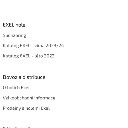
Z
á
p
a
EXEL hole
t
Sponzoring
í
Katalog EXEL - zima 2023/24
Katalog EXEL - léto 2022
Dovoz a distribuce
O holích Exel
Velkoobchodní informace
Prodejny s holemi Exel