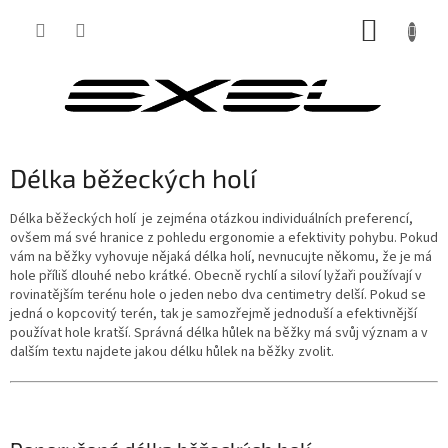
Přejít
NÁKUP
na
obsah
KOŠÍK
Délka běžeckých holí
Délka běžeckých holí je zejména otázkou individuálních preferencí,
ovšem má své hranice z pohledu ergonomie a efektivity pohybu. Pokud
vám na běžky vyhovuje nějaká délka holí, nevnucujte někomu, že je má
hole příliš dlouhé nebo krátké. Obecně rychlí a siloví lyžaři používají v
rovinatějším terénu hole o jeden nebo dva centimetry delší. Pokud se
jedná o kopcovitý terén, tak je samozřejmě jednoduší a efektivnější
používat hole kratší. Správná délka hůlek na běžky má svůj význam a v
dalším textu najdete jakou délku hůlek na běžky zvolit.