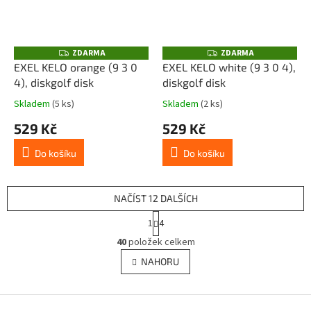
ZDARMA
ZDARMA
Z
Z
D
D
EXEL KELO orange (9 3 0
EXEL KELO white (9 3 0 4),
A
A
4), diskgolf disk
diskgolf disk
R
R
M
M
A
A
Skladem
(5 ks)
Skladem
(2 ks)
529 Kč
529 Kč
Do košíku
Do košíku
NAČÍST 12 DALŠÍCH
S
1
4
t
O
r
40
položek celkem
v
á
l
NAHORU
n
á
k
d
o
v
Z
a
á