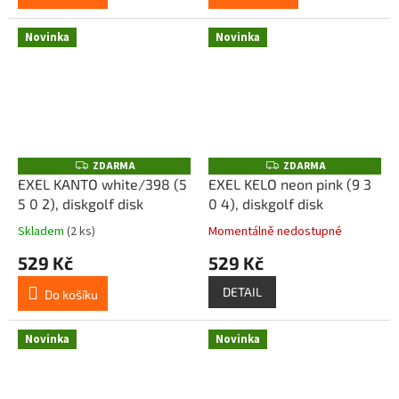
Novinka
Novinka
ZDARMA
ZDARMA
Z
Z
D
D
EXEL KANTO white/398 (5
EXEL KELO neon pink (9 3
A
A
5 0 2), diskgolf disk
0 4), diskgolf disk
R
R
M
M
A
A
Skladem
(2 ks)
Momentálně nedostupné
529 Kč
529 Kč
DETAIL
Do košíku
Novinka
Novinka