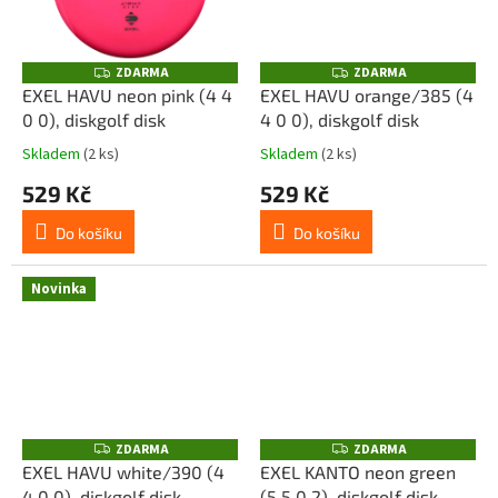
ZDARMA
ZDARMA
Z
Z
D
D
EXEL HAVU neon pink (4 4
EXEL HAVU orange/385 (4
A
A
0 0), diskgolf disk
4 0 0), diskgolf disk
R
R
M
M
A
A
Skladem
(2 ks)
Skladem
(2 ks)
529 Kč
529 Kč
Do košíku
Do košíku
Novinka
ZDARMA
ZDARMA
Z
Z
D
D
EXEL HAVU white/390 (4
EXEL KANTO neon green
A
A
4 0 0), diskgolf disk
(5 5 0 2), diskgolf disk
R
R