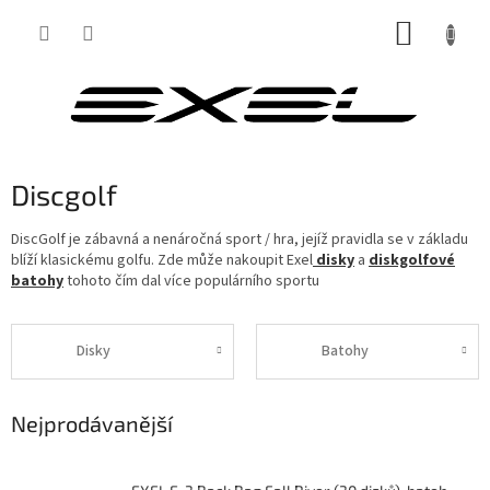
Přejít
NÁKUP
na
obsah
KOŠÍK
Discgolf
DiscGolf je zábavná a nenáročná sport / hra, jejíž pravidla se v základu
blíží klasickému golfu. Zde může nakoupit Exel
disky
a
diskgolfové
batohy
tohoto čím dal více populárního sportu
Disky
Batohy
Nejprodávanější