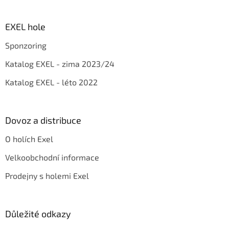
c
á
n
í
p
í
p
a
EXEL hole
r
t
v
Sponzoring
í
k
y
Katalog EXEL - zima 2023/24
v
ý
Katalog EXEL - léto 2022
p
i
s
u
Dovoz a distribuce
O holích Exel
Velkoobchodní informace
Prodejny s holemi Exel
Důležité odkazy