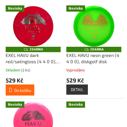
p
V
r
Novinka
Novinka
ý
o
p
d
i
u
s
k
p
t
r
ů
o
ZDARMA
ZDARMA
Z
Z
D
D
d
EXEL HAVU dark
EXEL HAVU neon green (4
A
A
u
red/satingloss (4 4 0 0),
4 0 0), diskgolf disk
R
R
M
M
k
diskgolf disk
A
A
Skladem
(2 ks)
Vyprodáno
t
529 Kč
529 Kč
ů
DETAIL
Do košíku
Novinka
Novinka