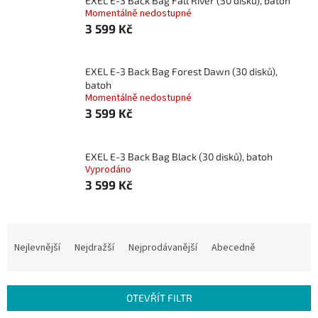
EXEL E-3 Back Bag Fall River (30 disků), batoh
Momentálně nedostupné
3 599 Kč
EXEL E-3 Back Bag Forest Dawn (30 disků),
batoh
Momentálně nedostupné
3 599 Kč
EXEL E-3 Back Bag Black (30 disků), batoh
Vyprodáno
3 599 Kč
Ř
a
Nejlevnější
Nejdražší
Nejprodávanější
Abecedně
z
e
n
OTEVŘÍT FILTR
í