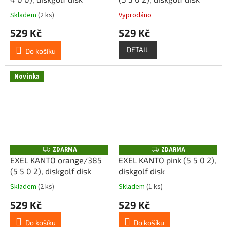
M
M
A
A
Skladem
(2 ks)
Vyprodáno
529 Kč
529 Kč
DETAIL
Do košíku
Novinka
ZDARMA
ZDARMA
Z
Z
D
D
EXEL KANTO orange/385
EXEL KANTO pink (5 5 0 2),
A
A
(5 5 0 2), diskgolf disk
diskgolf disk
R
R
M
M
A
A
Skladem
(2 ks)
Skladem
(1 ks)
529 Kč
529 Kč
Do košíku
Do košíku