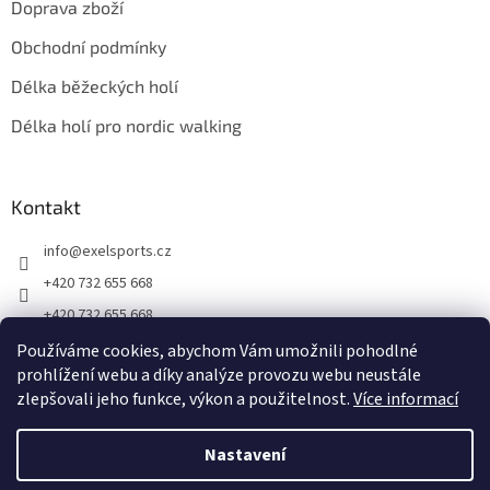
Doprava zboží
Obchodní podmínky
Délka běžeckých holí
Délka holí pro nordic walking
Kontakt
info
@
exelsports.cz
+420 732 655 668
+420 732 655 668
https://www.facebook.com/exel.hole.cz
Používáme cookies, abychom Vám umožnili pohodlné
prohlížení webu a díky analýze provozu webu neustále
exel_hole_cz_sk
zlepšovali jeho funkce, výkon a použitelnost.
Více informací
Nastavení
Vytvořil Shoptet