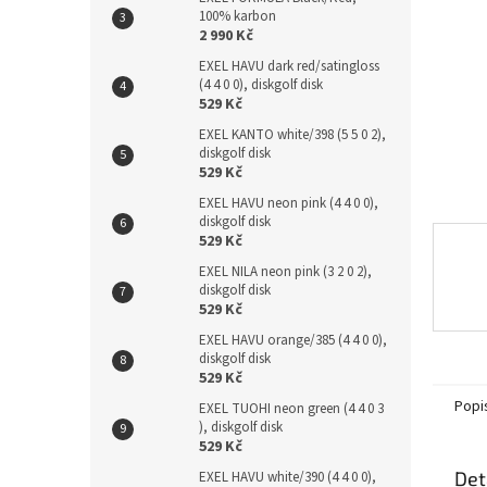
n
100% karbon
e
2 990 Kč
l
EXEL HAVU dark red/satingloss
(4 4 0 0), diskgolf disk
529 Kč
EXEL KANTO white/398 (5 5 0 2),
diskgolf disk
529 Kč
EXEL HAVU neon pink (4 4 0 0),
diskgolf disk
529 Kč
EXEL NILA neon pink (3 2 0 2),
diskgolf disk
529 Kč
EXEL HAVU orange/385 (4 4 0 0),
diskgolf disk
529 Kč
Popi
EXEL TUOHI neon green (4 4 0 3
), diskgolf disk
529 Kč
Det
EXEL HAVU white/390 (4 4 0 0),