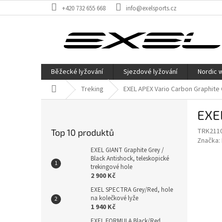
Přejít
+420 732 655 668
info@exelsports.cz
na
obsah
Běžecké lyžování
Sjezdové lyžování
Nordic 
Domů
Treking
EXEL APEX Vario Carbon Graphite 
P
EXEL
o
s
TRK211
Top 10 produktů
t
Značka:
r
EXEL GIANT Graphite Grey /
a
Black Antishock, teleskopické
trekingové hole
n
2 900 Kč
n
EXEL SPECTRA Grey/Red, hole
í
na kolečkové lyže
p
1 940 Kč
a
EXEL FORMULA Black/Red,