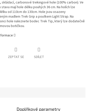
 skládací, carbonové trekingové hole (100% carbon). Ve
stavu mají hole délku pouhých 36 cm. Na holích lze
 délku od 110cm do 130cm. Hole jsou osazeny
eným madlem Trek Grip a poutkem Light Strap. Na
onci hole naleznete bodec Trek Tip, který lze dodatečně
umovou botičkou.
informace
ZEPTAT SE
SDÍLET
Doplňkové parametry