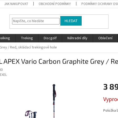
JAK NAKUPOVAT
OBCHODNÍ PODMÍNKY
PODMÍNKY OCHRANY OS
HLEDAT
walking
Treking
Discgolf
Náhradní díly
Oblečení
Grey / Red, skládací trekingové hole
 APEX Vario Carbon Graphite Grey / Re
00
EXEL
3 8
Měrná
Vypro
cena:
Položka 