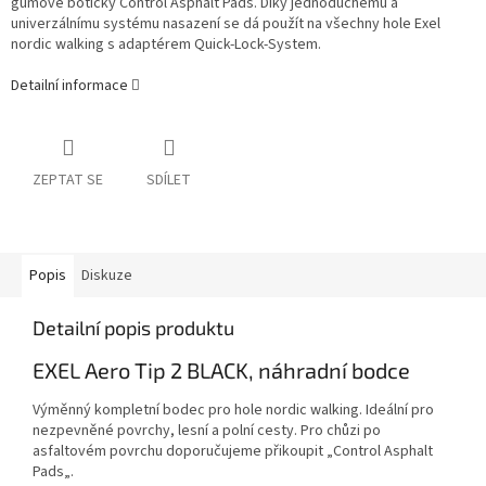
gumové botičky Control Asphalt Pads. Díky jednoduchému a
univerzálnímu systému nasazení se dá použít na všechny hole Exel
nordic walking s adaptérem Quick-Lock-System.
Detailní informace
ZEPTAT SE
SDÍLET
Popis
Diskuze
Detailní popis produktu
EXEL Aero Tip 2 BLACK, náhradní bodce
Výměnný kompletní bodec pro hole nordic walking. Ideální pro
nezpevněné povrchy, lesní a polní cesty. Pro chůzi po
asfaltovém povrchu doporučujeme přikoupit „Control Asphalt
Pads„.