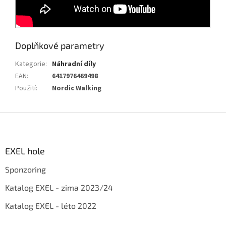
Doplňkové parametry
Kategorie
:
Náhradní díly
EAN
:
6417976469498
Použití
:
Nordic Walking
Z
á
p
a
EXEL hole
t
Sponzoring
í
Katalog EXEL - zima 2023/24
Katalog EXEL - léto 2022