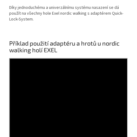
Díky jednoduchému a univerzálnímu systému nasazení se dá
použít na všechny hole Exel nordic walking s adaptérem Quick-
Lock-System.
Příklad použití adaptéru a hrotů u nordic
walking holí EXEL