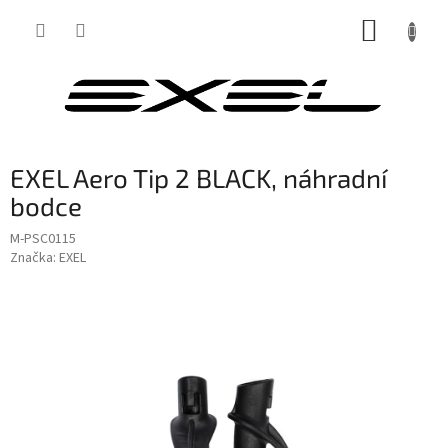
Přejít
NÁKUP
na
obsah
KOŠÍK
EXEL Aero Tip 2 BLACK, náhradní
bodce
M-PSC0115
Značka:
EXEL