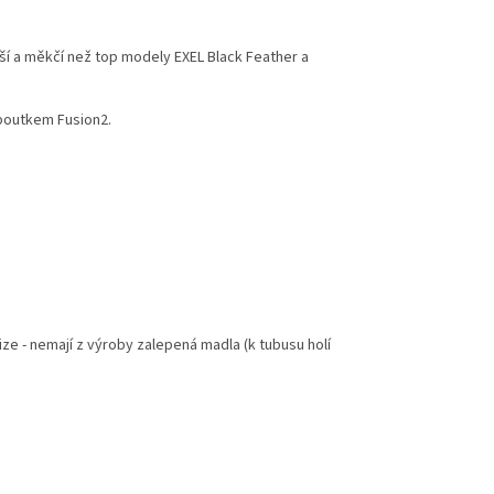
ší a měkčí než top modely EXEL Black Feather a
poutkem Fusion2.
e - nemají z výroby zalepená madla (k tubusu holí