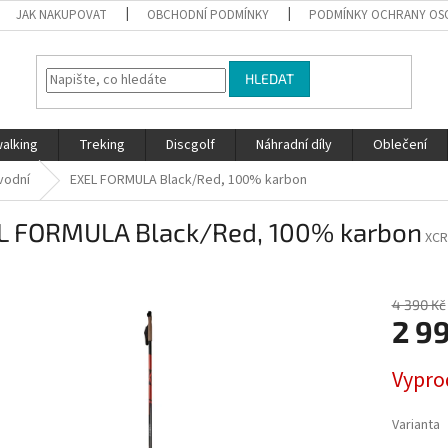
JAK NAKUPOVAT
OBCHODNÍ PODMÍNKY
PODMÍNKY OCHRANY OS
HLEDAT
walking
Treking
Discgolf
Náhradní díly
Oblečení
vodní
EXEL FORMULA Black/Red, 100% karbon
L FORMULA Black/Red, 100% karbon
XCR
4 390 Kč
2 9
Měrná
Vypro
cena:
Varianta