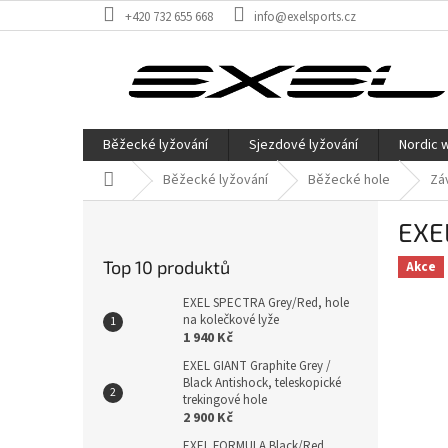
Přejít
+420 732 655 668
info@exelsports.cz
na
obsah
Běžecké lyžování
Sjezdové lyžování
Nordic 
Domů
Běžecké lyžování
Běžecké hole
Zá
P
EXE
o
s
Top 10 produktů
Akce
t
r
EXEL SPECTRA Grey/Red, hole
a
na kolečkové lyže
1 940 Kč
n
n
EXEL GIANT Graphite Grey /
Black Antishock, teleskopické
í
trekingové hole
p
2 900 Kč
a
EXEL FORMULA Black/Red,