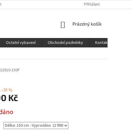
OBNÍCH ÚDAJŮ
Přihlášení
NÁKUPNÍ
Prázdný košík
KOŠÍK
Ostatní vybavení
Obchodní podmínky
Kontakty
22010-150F
–31 %
90 Kč
dáno