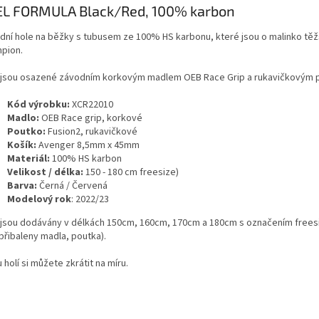
EL FORMULA Black/Red, 100% karbon
dní hole na běžky s tubusem ze 100% HS karbonu, které jsou o malinko těž
pion.
 jsou osazené závodním korkovým madlem OEB Race Grip a rukavičkovým 
Kód výrobku:
XCR22010
Madlo:
OEB Race grip, korkové
Poutko:
Fusion2, rukavičkové
Košík:
Avenger 8,5mm x 45mm
Materiál:
100% HS karbon
Velikost / délka:
150 - 180 cm freesize)
Barva:
Černá / Červená
Modelový rok
: 2022/23
 jsou dodávány v délkách 150cm, 160cm, 170cm a 180cm s označením freesiz
přibaleny madla, poutka).
 holí si můžete zkrátit na míru.