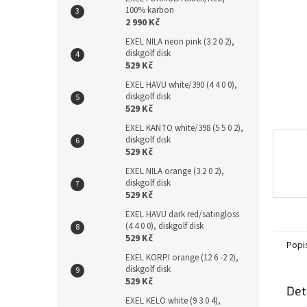
n
100% karbon
e
2 990 Kč
l
EXEL NILA neon pink (3 2 0 2),
diskgolf disk
529 Kč
EXEL HAVU white/390 (4 4 0 0),
diskgolf disk
529 Kč
EXEL KANTO white/398 (5 5 0 2),
diskgolf disk
529 Kč
EXEL NILA orange (3 2 0 2),
diskgolf disk
529 Kč
EXEL HAVU dark red/satingloss
(4 4 0 0), diskgolf disk
529 Kč
Popi
EXEL KORPI orange (12 6 -2 2),
diskgolf disk
529 Kč
Det
EXEL KELO white (9 3 0 4),