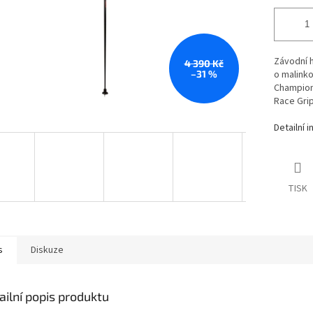
Závodní 
4 390 Kč
–31 %
o malinko
Champion
Race Gri
Detailní 
TISK
s
Diskuze
ailní popis produktu