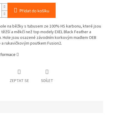
Přidat do košíku
hole na běžky s tubusem ze 100% HS karbonu, které jsou
 těžší a měkčí než top modely EXEL Black Feather a
. Hole jsou osazené závodním korkovým madlem OEB
p a rukavičkovým poutkem Fusion2.
informace
ZEPTAT SE
SDÍLET