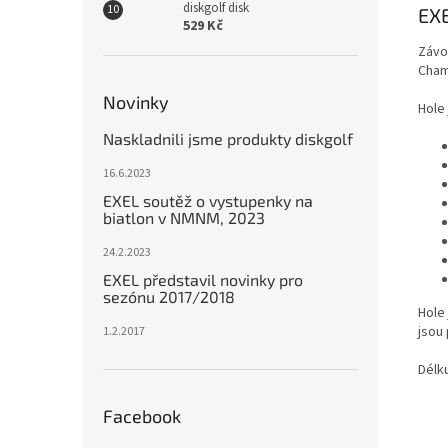
diskgolf disk
EX
529 Kč
Závo
Cham
Novinky
Hole
Naskladnili jsme produkty diskgolf
16.6.2023
EXEL soutěž o vystupenky na
biatlon v NMNM, 2023
24.2.2023
EXEL představil novinky pro
sezónu 2017/2018
Hole
jsou 
1.2.2017
Délku
Facebook