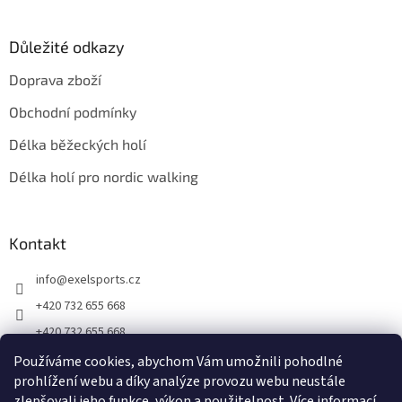
Důležité odkazy
Doprava zboží
Obchodní podmínky
Délka běžeckých holí
Délka holí pro nordic walking
Kontakt
info
@
exelsports.cz
+420 732 655 668
+420 732 655 668
https://www.facebook.com/exel.hole.cz
Používáme cookies, abychom Vám umožnili pohodlné
prohlížení webu a díky analýze provozu webu neustále
exel_hole_cz_sk
zlepšovali jeho funkce, výkon a použitelnost.
Více informací