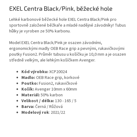
EXEL Centra Black/Pink, běžecké hole
Lehké karbonové běžecké hole EXEL Centra Black/Pink pro
sportovně založené běžkaře a mladé nadějné závodníky! Tubus
hůlky je vyroben ze 50% karbonu.
Model EXEL Centra Black/Pink je osazen závodními,
ergonomickými madly OEB Race grip a pevnými, rukavičkovými
poutky Fusion2. Průměr tubusu u košíčku je 10,0 mm a je osazen
středně velkým, ale lehkým košíčkem Avenger.
Kód výrobku:
XCP20024
Madlo:
OEB Race grip, korkové
Poutko:
Fusion2, rukavičkové
Košík:
Avenger 10mm x 60mm
Materiál:
50% karbon
Velikost / délka:
130 - 165 / 5
Barva:
Černá / Růžová
Modelový rok
: 2021/22