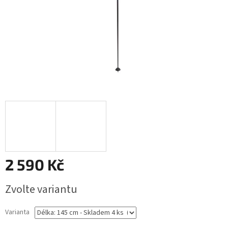
2 590 Kč
Měrná
Zvolte variantu
cena:
Varianta