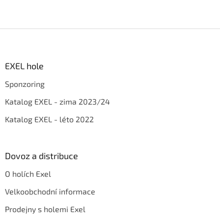
Z
á
p
a
EXEL hole
t
Sponzoring
í
Katalog EXEL - zima 2023/24
Katalog EXEL - léto 2022
Dovoz a distribuce
O holích Exel
Velkoobchodní informace
Prodejny s holemi Exel