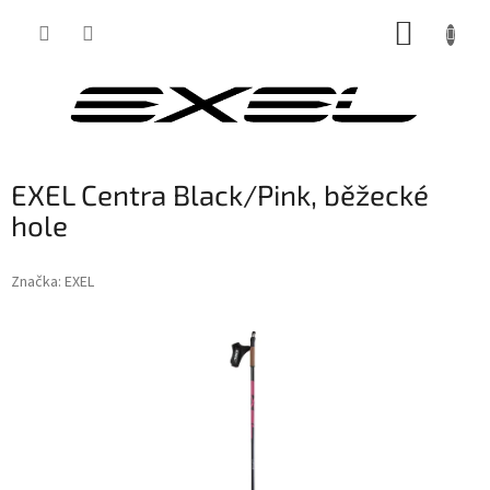
Přejít
NÁKUP
na
obsah
KOŠÍK
EXEL Centra Black/Pink, běžecké
hole
Značka:
EXEL