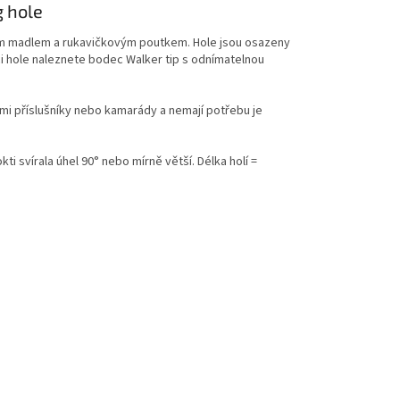
 hole
 madlem a rukavičkovým poutkem. Hole jsou osazeny
 hole naleznete bodec Walker tip s odnímatelnou
ými příslušníky nebo kamarády a nemají potřebu je
kti svírala úhel 90° nebo mírně větší. Délka holí =