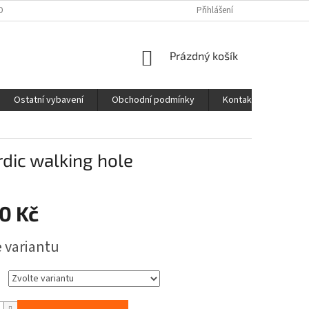
OBNÍCH ÚDAJŮ
Přihlášení
NÁKUPNÍ
Prázdný košík
KOŠÍK
Ostatní vybavení
Obchodní podmínky
Kontakty
dic walking hole
0 Kč
e variantu