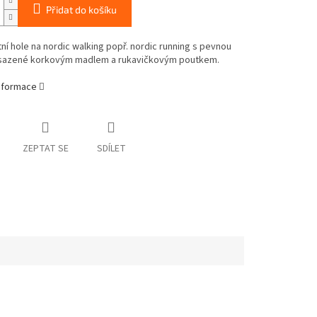
Přidat do košíku
í hole na nordic walking popř. nordic running s pevnou
sazené korkovým madlem a rukavičkovým poutkem.
informace
ZEPTAT SE
SDÍLET