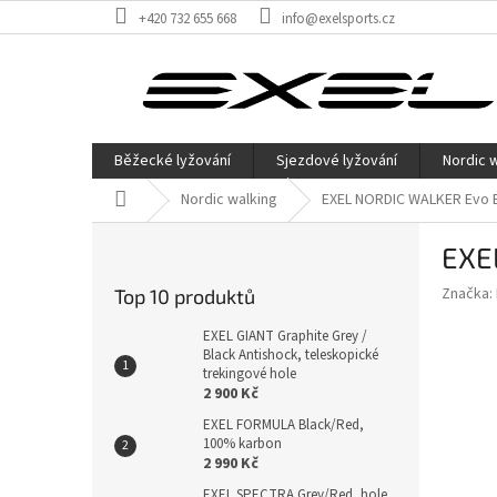
Přejít
+420 732 655 668
info@exelsports.cz
na
obsah
Běžecké lyžování
Sjezdové lyžování
Nordic 
Domů
Nordic walking
EXEL NORDIC WALKER Evo B
P
EXE
o
s
Značka:
Top 10 produktů
t
r
EXEL GIANT Graphite Grey /
a
Black Antishock, teleskopické
trekingové hole
n
2 900 Kč
n
EXEL FORMULA Black/Red,
í
100% karbon
p
2 990 Kč
a
EXEL SPECTRA Grey/Red, hole