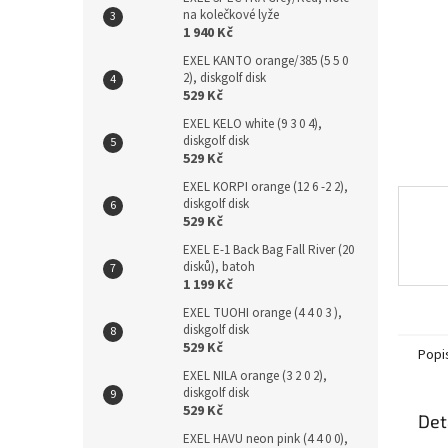
n
na kolečkové lyže
e
1 940 Kč
l
EXEL KANTO orange/385 (5 5 0
2), diskgolf disk
529 Kč
EXEL KELO white (9 3 0 4),
diskgolf disk
529 Kč
EXEL KORPI orange (12 6 -2 2),
diskgolf disk
529 Kč
EXEL E-1 Back Bag Fall River (20
disků), batoh
1 199 Kč
EXEL TUOHI orange (4 4 0 3 ),
diskgolf disk
529 Kč
Popi
EXEL NILA orange (3 2 0 2),
diskgolf disk
529 Kč
Det
EXEL HAVU neon pink (4 4 0 0),