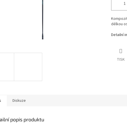
Kompozitn
délkou o
Detailní 
TISK
s
Diskuze
ailní popis produktu