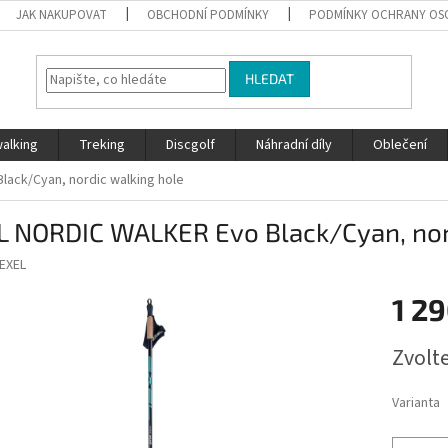
JAK NAKUPOVAT
OBCHODNÍ PODMÍNKY
PODMÍNKY OCHRANY OS
HLEDAT
walking
Treking
Discgolf
Náhradní díly
Oblečení
lack/Cyan, nordic walking hole
L NORDIC WALKER Evo Black/Cyan, nor
EXEL
1 29
Měrná
Zvolt
cena:
Varianta