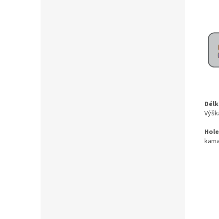
Délk
Výšk
Hole
kama