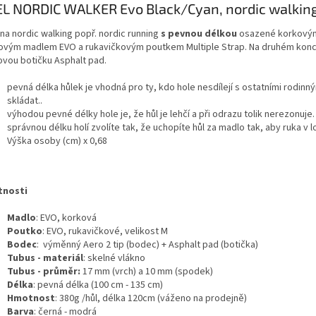
L NORDIC WALKER Evo Black/Cyan, nordic walking
na nordic walking popř. nordic running
s pevnou délkou
osazené korkovým
ovým madlem EVO a rukavičkovým poutkem Multiple Strap. Na druhém konci
vou botičku Asphalt pad.
pevná délka hůlek je vhodná pro ty, kdo hole nesdílejí s ostatními rodinn
skládat..
výhodou pevné délky hole je, že hůl je lehčí a při odrazu tolik nerezonuje.
správnou délku holí zvolíte tak, že uchopíte hůl za madlo tak, aby ruka v lo
Výška osoby (cm) x 0,68
tnosti
Madlo
: EVO, korková
Poutko
: EVO, rukavičkové, velikost M
Bodec
: výměnný Aero 2 tip (bodec) + Asphalt pad (botička)
Tubus - materiál
: skelné vlákno
Tubus - průměr:
17 mm (vrch) a 10 mm (spodek)
Délka
: pevná délka (100 cm - 135 cm)
Hmotnost
: 380g /hůl, délka 120cm (váženo na prodejně)
Barva
: černá - modrá