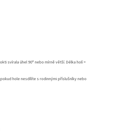
kti svírala úhel 90° nebo mírně větší. Délka holí =
okud hole nesdílíte s rodinnými příslušníky nebo