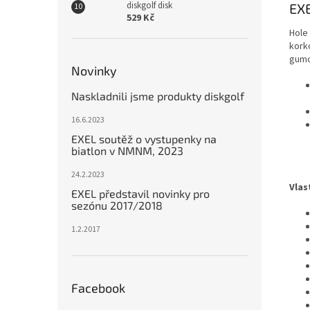
diskgolf disk
EXE
529 Kč
Hole 
kork
gumo
Novinky
Naskladnili jsme produkty diskgolf
16.6.2023
EXEL soutěž o vystupenky na
biatlon v NMNM, 2023
24.2.2023
Vlas
EXEL představil novinky pro
sezónu 2017/2018
1.2.2017
Facebook