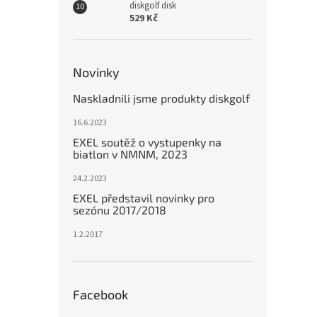
diskgolf disk
529 Kč
Novinky
Naskladnili jsme produkty diskgolf
16.6.2023
EXEL soutěž o vystupenky na
biatlon v NMNM, 2023
24.2.2023
EXEL představil novinky pro
sezónu 2017/2018
1.2.2017
Facebook