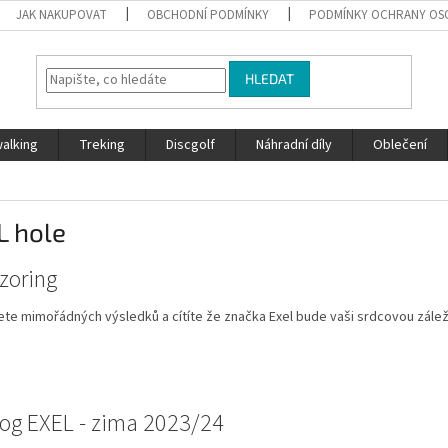
JAK NAKUPOVAT
OBCHODNÍ PODMÍNKY
PODMÍNKY OCHRANY OS
HLEDAT
walking
Treking
Discgolf
Náhradní díly
Oblečení
L hole
zoring
te mimořádných výsledků a cítíte že značka Exel bude vaši srdcovou záleži
log EXEL - zima 2023/24