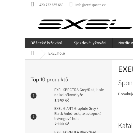
Přejít
+420 732 655 668
info@exelsports.cz
na
obsah
Běžecké lyžování
Sjezdové lyžování
Nordic 
Domů
EXEL hole
P
EXE
o
s
Top 10 produktů
V
Spon
t
ý
r
EXEL SPECTRA Grey/Red, hole
p
Dosahuje
a
na kolečkové lyže
i
1 940 Kč
n
s
n
EXEL GIANT Graphite Grey /
č
Black Antishock, teleskopické
í
trekingové hole
l
p
Kata
2 900 Kč
á
a
EXEL FORMULA Black/Red,