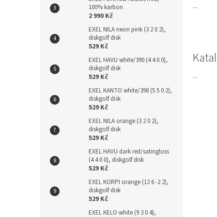
n
n
...
100% karbon
k
e
2 990 Kč
ů
l
EXEL NILA neon pink (3 2 0 2),
diskgolf disk
529 Kč
Katal
EXEL HAVU white/390 (4 4 0 0),
diskgolf disk
...
529 Kč
EXEL KANTO white/398 (5 5 0 2),
diskgolf disk
529 Kč
EXEL NILA orange (3 2 0 2),
diskgolf disk
529 Kč
EXEL HAVU dark red/satingloss
(4 4 0 0), diskgolf disk
529 Kč
EXEL KORPI orange (12 6 -2 2),
diskgolf disk
529 Kč
EXEL KELO white (9 3 0 4),