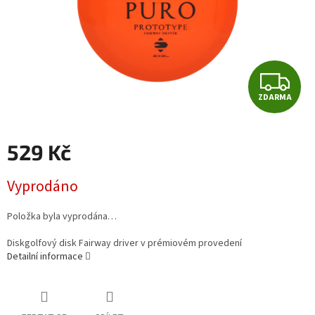
Z
ZDARMA
D
A
529 Kč
R
Měrná
Vyprodáno
cena:
M
Položka byla vyprodána…
A
Diskgolfový disk Fairway driver v prémiovém provedení
Detailní informace