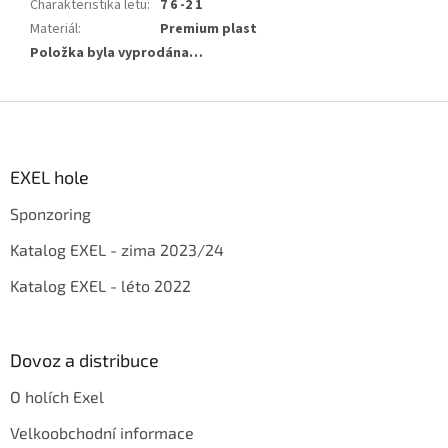
Charakteristika letu
:
7 6 -2 1
Materiál
:
Premium plast
Položka byla vyprodána…
Z
á
p
a
EXEL hole
t
Sponzoring
í
Katalog EXEL - zima 2023/24
Katalog EXEL - léto 2022
Dovoz a distribuce
O holích Exel
Velkoobchodní informace