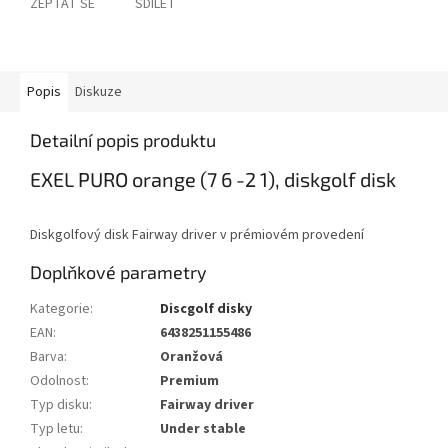
ZEPTAT SE
SDÍLET
Popis
Diskuze
Detailní popis produktu
EXEL PURO orange (7 6 -2 1), diskgolf disk
Diskgolfový disk Fairway driver v prémiovém provedení
Doplňkové parametry
Kategorie
:
Discgolf disky
EAN
:
6438251155486
Barva
:
Oranžová
Odolnost
:
Premium
Typ disku
:
Fairway driver
Typ letu
:
Under stable