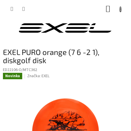
Přejít
NÁKUP
na
obsah
KOŠÍK
EXEL PURO orange (7 6 -2 1),
diskgolf disk
ED22106-O/MTC362
Značka:
EXEL
Novinka