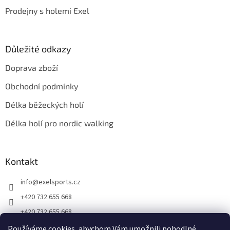
Prodejny s holemi Exel
Důležité odkazy
Doprava zboží
Obchodní podmínky
Délka běžeckých holí
Délka holí pro nordic walking
Kontakt
info
@
exelsports.cz
+420 732 655 668
+420 732 655 668
https://www.facebook.com/exel.hole.cz
Používáme cookies, abychom Vám umožnili pohodlné