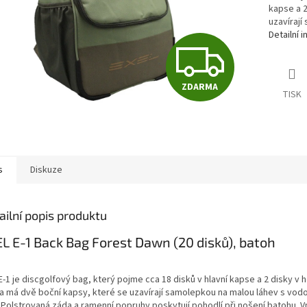
kapse a 2
uzavírají
Detailní 
Z
ZDARMA
D
TISK
A
s
Diskuze
R
ailní popis produktu
M
L E-1 Back Bag Forest Dawn (20 disků), batoh
E-1 je discgolfový bag, který pojme cca 18 disků v hlavní kapse a 2 disky v 
A
a má dvě boční kapsy, které se uzavírají samolepkou na malou láhev s vodo
 Polstrovaná záda a ramenní popruhy poskytují pohodlí při nošení batohu. V