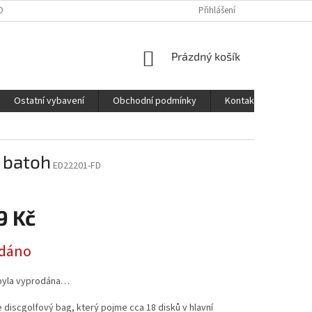
OBNÍCH ÚDAJŮ
Přihlášení
NÁKUPNÍ
Prázdný košík
KOŠÍK
Ostatní vybavení
Obchodní podmínky
Kontakty
, batoh
ED22201-FD
9 Kč
dáno
byla vyprodána…
je discgolfový bag, který pojme cca 18 disků v hlavní