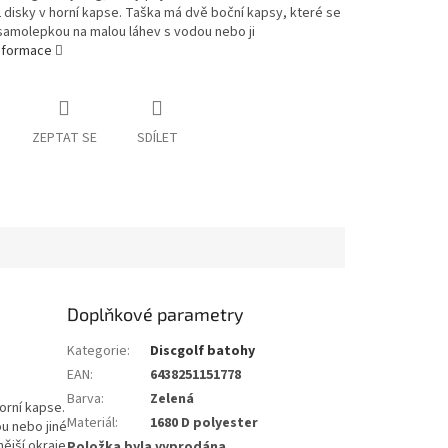
 disky v horní kapse. Taška má dvě boční kapsy, které se
 samolepkou na malou láhev s vodou nebo ji
informace
ZEPTAT SE
SDÍLET
Doplňkové parametry
Kategorie
:
Discgolf batohy
EAN
:
6438251151778
Barva
:
Zelená
horní kapse.
Materiál
:
1680 D polyester
u nebo jiné
nější okraje
Položka byla vyprodána…