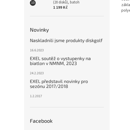
(20 disků), batoh
zákl
1 199 Kč
poly
Novinky
Naskladnili jsme produkty diskgolf
16.6.2023
EXEL soutěž o vystupenky na
biatlon v NMNM, 2023
24.2.2023
EXEL představil novinky pro
sezónu 2017/2018
1.2.2017
Facebook