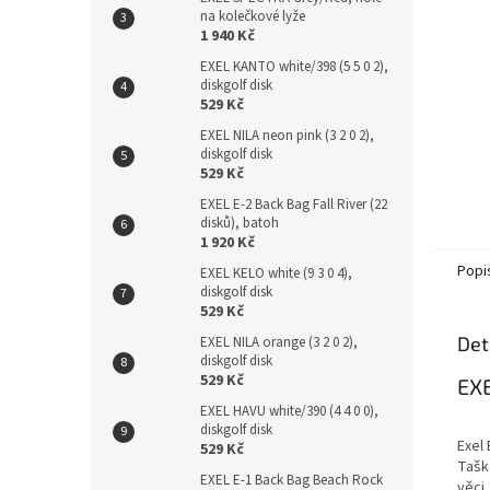
n
na kolečkové lyže
e
1 940 Kč
l
EXEL KANTO white/398 (5 5 0 2),
diskgolf disk
529 Kč
EXEL NILA neon pink (3 2 0 2),
diskgolf disk
529 Kč
EXEL E-2 Back Bag Fall River (22
disků), batoh
1 920 Kč
Popi
EXEL KELO white (9 3 0 4),
diskgolf disk
529 Kč
Det
EXEL NILA orange (3 2 0 2),
diskgolf disk
529 Kč
EXE
EXEL HAVU white/390 (4 4 0 0),
diskgolf disk
Exel 
529 Kč
Tašk
EXEL E-1 Back Bag Beach Rock
věci.