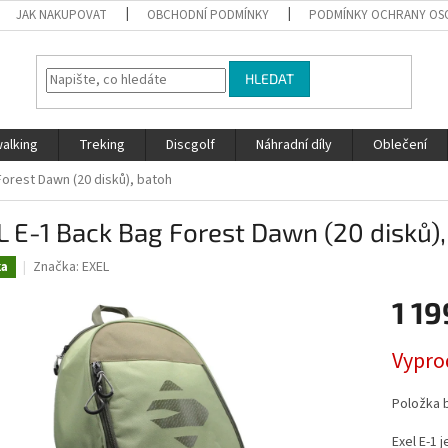
JAK NAKUPOVAT
OBCHODNÍ PODMÍNKY
PODMÍNKY OCHRANY OS
HLEDAT
walking
Treking
Discgolf
Náhradní díly
Oblečení
Forest Dawn (20 disků), batoh
 E-1 Back Bag Forest Dawn (20 disků)
Značka:
EXEL
ka
1 19
Měrná
Vypro
cena:
Položka 
Exel E-1 