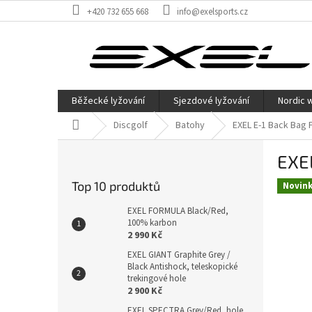
Přejít
+420 732 655 668
info@exelsports.cz
na
obsah
Běžecké lyžování
Sjezdové lyžování
Nordic 
Domů
Discgolf
Batohy
EXEL E-1 Back Bag 
P
EXEL
o
s
Top 10 produktů
Novin
t
r
EXEL FORMULA Black/Red,
a
100% karbon
2 990 Kč
n
n
EXEL GIANT Graphite Grey /
Black Antishock, teleskopické
í
trekingové hole
p
2 900 Kč
a
EXEL SPECTRA Grey/Red, hole